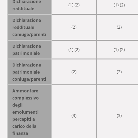
Dichiarazione
(1) (2)
(1) (2)
reddituale
Dichiarazione
(2)
(2)
reddituale
coniuge/parenti
Dichiarazione
(1) (2)
(1) (2)
patrimoniale
Dichiarazione
(2)
(2)
patrimoniale
coniuge/parenti
Ammontare
complessivo
degli
emolumenti
(3)
(3)
percepiti a
carico della
finanza