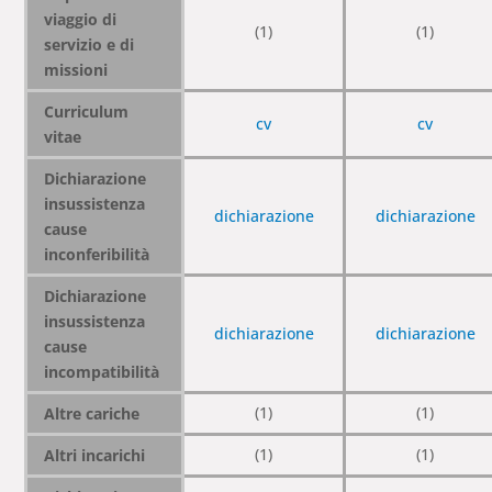
viaggio di
(1)
(1)
servizio e di
missioni
Curriculum
cv
cv
vitae
Dichiarazione
insussistenza
dichiarazione
dichiarazione
cause
inconferibilità
Dichiarazione
insussistenza
dichiarazione
dichiarazione
cause
incompatibilità
(1)
(1)
Altre cariche
(1)
(1)
Altri incarichi