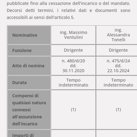
pubblicate fino alla cessazione dell'incarico o del mandato.
Decorsi detti termini, i relativi dati e documenti sono
accessibili ai sensi dell'articolo 5.
ing.
ing. Massimo
Alessandra
Nominativo
Ventulini
Tonelli
Dirigente
Dirigente
Funzione
n. 480/d/20
n. 475/d/24
Atto di nomina
dd.
dd.
30.11.2020
22.10.2024
Tempo
Tempo
Durata
indeterminato
indeterminato
Compensi di
qualsiasi natura
(1)
(1)
connessi
all'assunzione
dell'incarico
Importi di