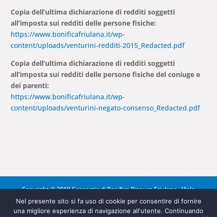
Copia dell’ultima dichiarazione di redditi soggetti
all’imposta sui redditi delle persone fisiche:
https://www.bonificafriulana.it/wp-
content/uploads/venturini-redditi-2015_Redacted.pdf
Copia dell’ultima dichiarazione di redditi soggetti
all’imposta sui redditi delle persone fisiche del coniuge e
dei parenti:
https://www.bonificafriulana.it/wp-
content/uploads/venturini-negato-consenso_Redacted.pdf
Copyright © 2019 Consorzio di Bonifica Pianura Friulana - Viale
Europa Unita 141 - 33100 Udine (UD) - tel. 0432 275311 - fax.
Nel presente sito si fa uso di cookie per consentire di fornire
una migliore esperienza di navigazione all'utente. Continuando
0432 275381 -
info@pec.bonificafriulana.it