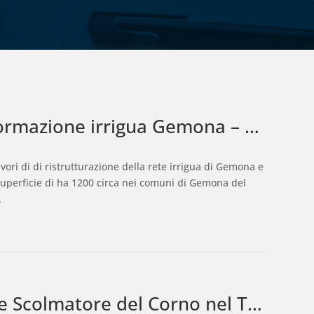
rmazione irrigua Gemona – Osoppo
avori di di ristrutturazione della rete irrigua di Gemona e
perficie di ha 1200 circa nei comuni di Gemona del
.
matore del Corno nel Tagliamento Situato a Rive d’ Arcano