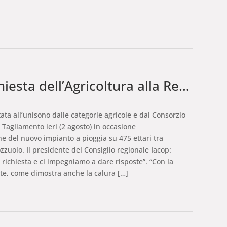
a alla Regione: 20 milioni l’anno per gli impianti irrigui infrastruttura determinante per fare agricoltura e agroalimentare di qualità
ata all’unisono dalle categorie agricole e dal Consorzio
 Tagliamento ieri (2 agosto) in occasione
ne del nuovo impianto a pioggia su 475 ettari tra
zuolo. Il presidente del Consiglio regionale Iacop:
 richiesta e ci impegniamo a dare risposte”. “Con la
te, come dimostra anche la calura […]