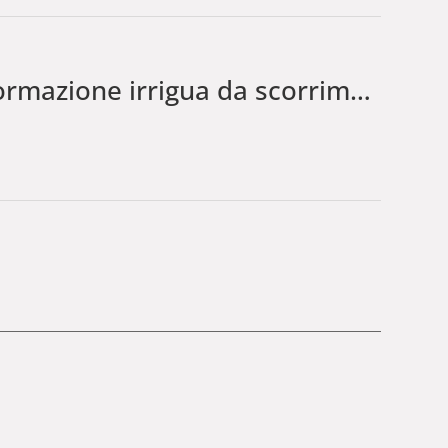
irrigua da scorrimento ad aspersione nel Comprensorio denominato Lavariano