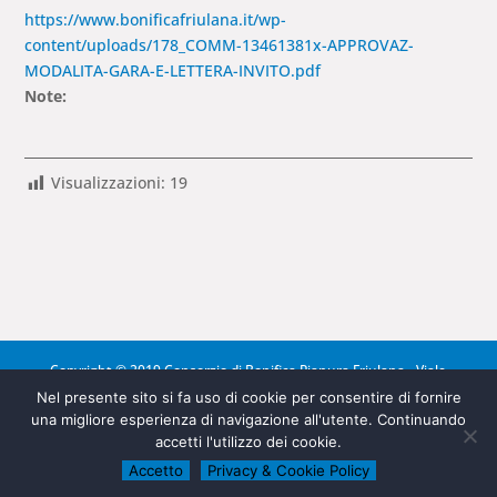
https://www.bonificafriulana.it/wp-
content/uploads/178_COMM-13461381x-APPROVAZ-
MODALITA-GARA-E-LETTERA-INVITO.pdf
Note:
Visualizzazioni:
19
Copyright © 2019 Consorzio di Bonifica Pianura Friulana - Viale
Europa Unita 141 - 33100 Udine (UD) - tel. 0432 275311 - fax.
Nel presente sito si fa uso di cookie per consentire di fornire
una migliore esperienza di navigazione all'utente. Continuando
0432 275381 -
info@pec.bonificafriulana.it
accetti l'utilizzo dei cookie.
P.IVA 02829620307 -
privacy & cookie policy
| Powered by
Accetto
Privacy & Cookie Policy
Etec Minds