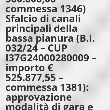
commessa 1346)
Sfalcio di canali
principali della
bassa pianura (B.I.
032/24 – CUP
I37G24000280009 –
importo €
525.877,55 –
commessa 1381):
approvazione
modalità di gara e