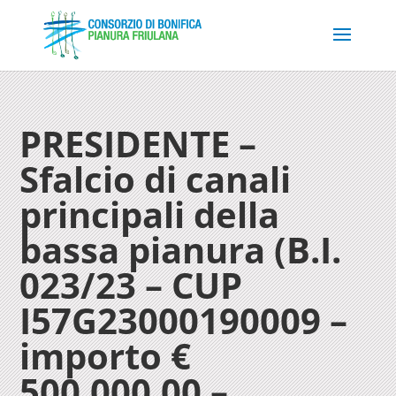
PRESIDENTE –
Sfalcio di canali
principali della
bassa pianura (B.I.
023/23 – CUP
I57G23000190009 –
importo €
500.000,00 –